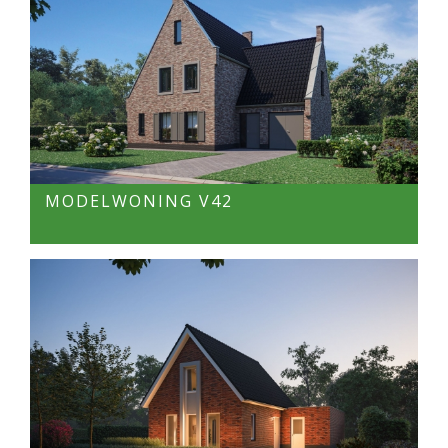
MODELWONING V42