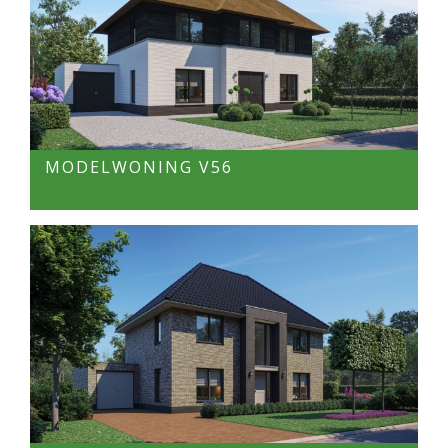
MODELWONING V56